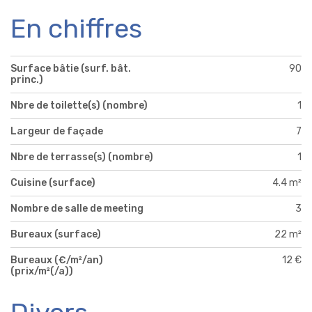
En chiffres
Surface bâtie (surf. bât.
90
princ.)
Nbre de toilette(s) (nombre)
1
Largeur de façade
7
Nbre de terrasse(s) (nombre)
1
Cuisine (surface)
4.4 m²
Nombre de salle de meeting
3
Bureaux (surface)
22 m²
Bureaux (€/m²/an)
12 €
(prix/m²(/a))