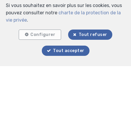
Si vous souhaitez en savoir plus sur les cookies, vous
pouvez consulter notre
charte de la protection de la
2
1
86 m²
vie privée
.
Evere
Configurer
Tout refuser
Appartement à vendre
Tout accepter
VENDU