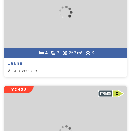
4
2
252 m²
3
Lasne
Villa à vendre
VENDU