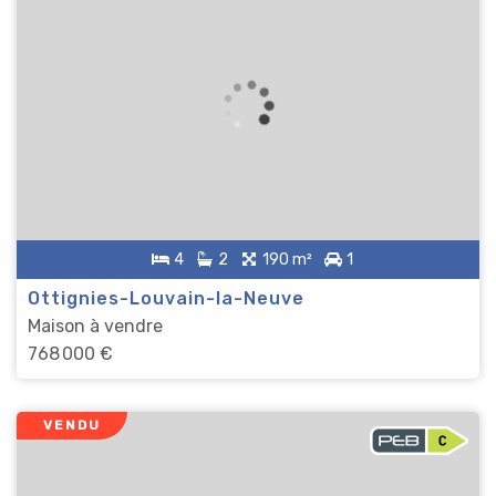
4
2
190 m²
1
Ottignies-Louvain-la-Neuve
Maison à vendre
768 000 €
VENDU