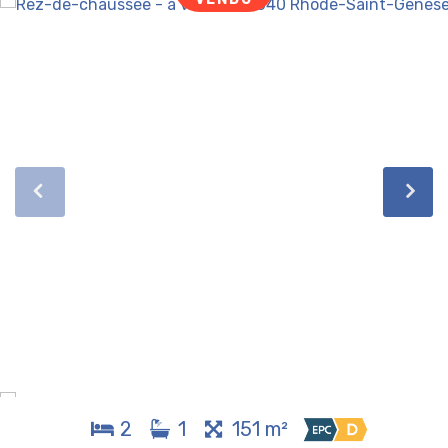
2
1
151 m²