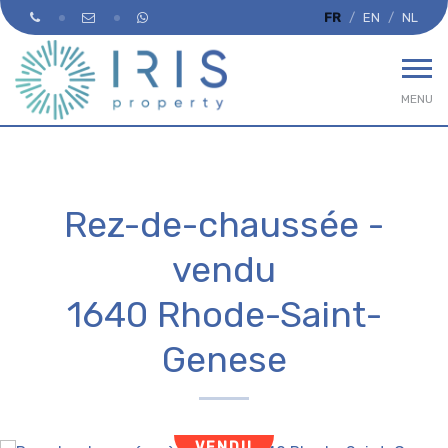
FR
EN
NL
MENU
Rez-de-chaussée -
vendu
1640 Rhode-Saint-
Genese
VENDU