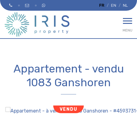
FR
EN
NL
MENU
Appartement - vendu
1083 Ganshoren
VENDU