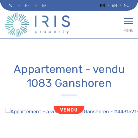
FR
EN
NL
MENU
Appartement - vendu
1083 Ganshoren
VENDU