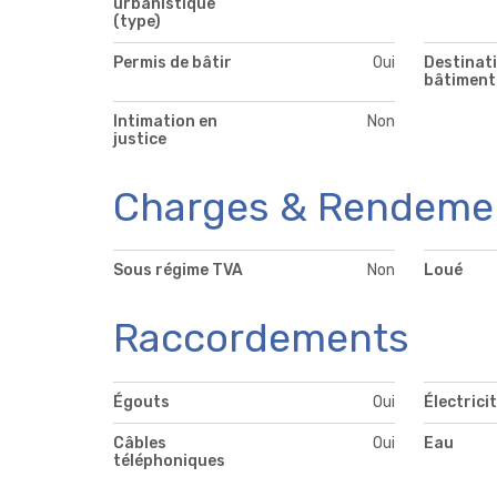
urbanistique
(type)
Permis de bâtir
Oui
Destinat
bâtiment
Intimation en
Non
justice
Charges & Rendeme
Sous régime TVA
Non
Loué
Raccordements
Égouts
Oui
Électrici
Câbles
Oui
Eau
téléphoniques