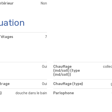
ntérieur
Non
uation
'étages
7
Oui
Chauffage
colle
(ind/coll) (type
(ind/coll))
itrage
Oui
Chauffage (type)
)
douche dans le bain
Parlophone