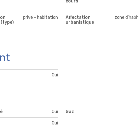
cours
ion
privé - habitation
Affectation
zone d'habi
 (type)
urbanistique
nt
Oui
té
Oui
Gaz
Oui