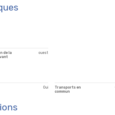
ques
n de la
ouest
vant
Oui
Transports en
commun
tions