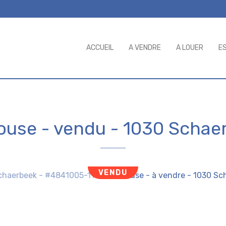
ACCUEIL
A VENDRE
A LOUER
E
ouse - vendu
-
1030 Schae
VENDU