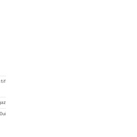
ctif
gaz
Oui