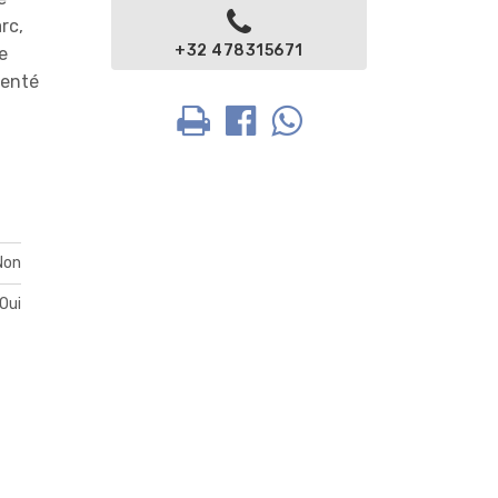
rc,
+32 478315671
e
ienté
Non
Oui