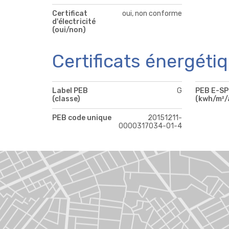
Certificat
oui, non conforme
d'électricité
(oui/non)
Certificats énergéti
Label PEB
G
PEB E-S
(classe)
(kwh/m²/
PEB code unique
20151211-
0000317034-01-4