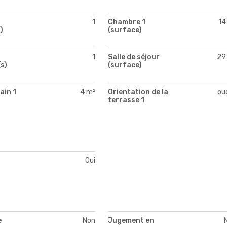
1
Chambre 1
14
)
(surface)
1
Salle de séjour
29
s)
(surface)
ain 1
4 m²
Orientation de la
ou
)
terrasse 1
Oui
e
Non
Jugement en