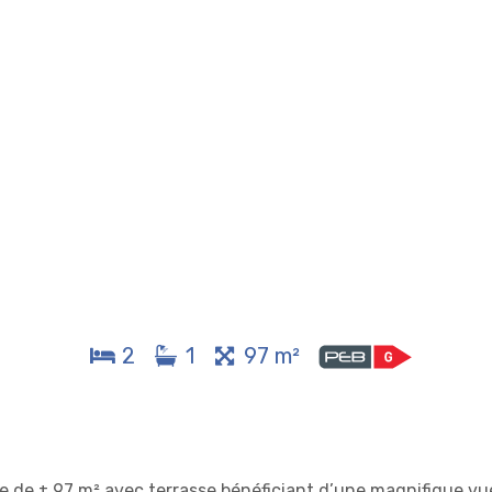
2
1
97 m²
 de ± 97 m² avec terrasse bénéficiant d’une magnifique vu