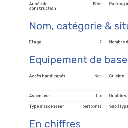
Année de
1955
Parking i
construction
Nom, catégorie & sit
Etage
7
Nombre d
Equipement de base
Accès handicapés
Non
Cuisine
Ascenseur
Oui
Double v
Type d'ascenseur
personnes
Sdb (type
En chiffres