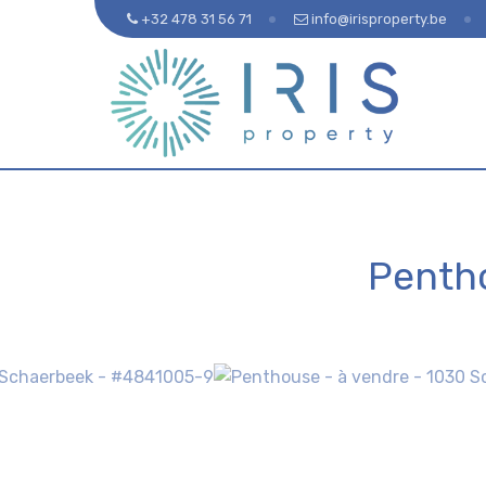
+32 478 31 56 71
info@irisproperty.be
Penth