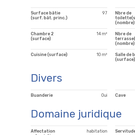
Surface bâtie
97
Nbre de
(surf. bât. princ.)
toilette(s
(nombre)
Chambre 2
14 m²
Nbre de
(surface)
terrasse(
(nombre)
Cuisine (surface)
10 m²
Salle de b
(surface
Divers
Buanderie
Oui
Cave
Domaine juridique
Affectation
habitation
Servitud