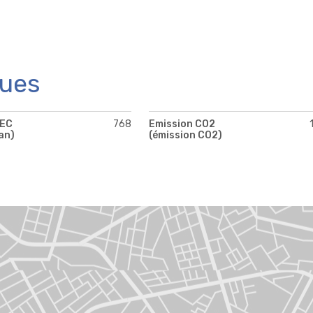
ques
PEC
768
Emission CO2
an)
(émission CO2)