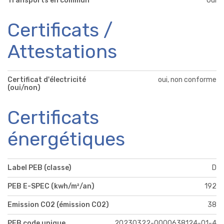
Transports en commun
Oui
Certificats /
Attestations
Certificat d'électricité
oui, non conforme
(oui/non)
Certificats
énergétiques
Label PEB (classe)
D
PEB E-SPEC (kwh/m²/an)
192
Emission CO2 (émission CO2)
38
PEB code unique
20230322-0000638124-01-4