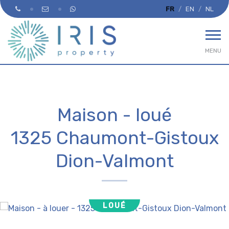
FR
EN
NL
MENU
Maison - loué
1325 Chaumont-Gistoux
Dion-Valmont
LOUÉ