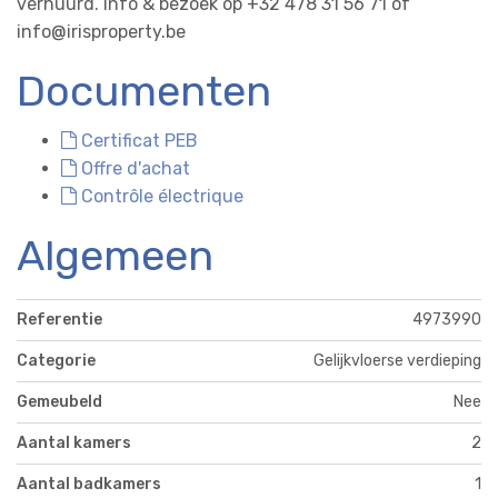
verhuurd. Info & bezoek op +32 478 31 56 71 of
info@irisproperty.be
Documenten
Certificat PEB
Offre d'achat
Contrôle électrique
Algemeen
Referentie
4973990
Categorie
Gelijkvloerse verdieping
Gemeubeld
Nee
Aantal kamers
2
Aantal badkamers
1