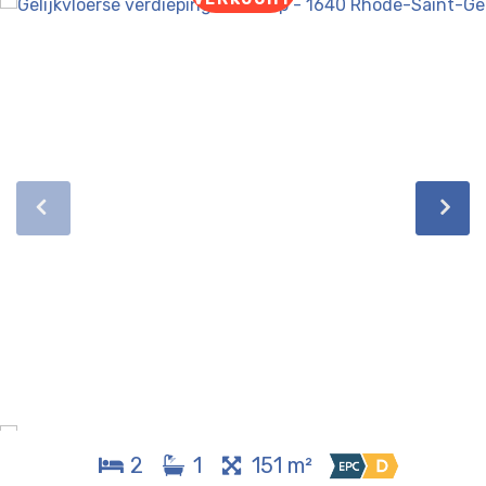
2
1
151 m²