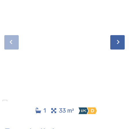
1
33 m²