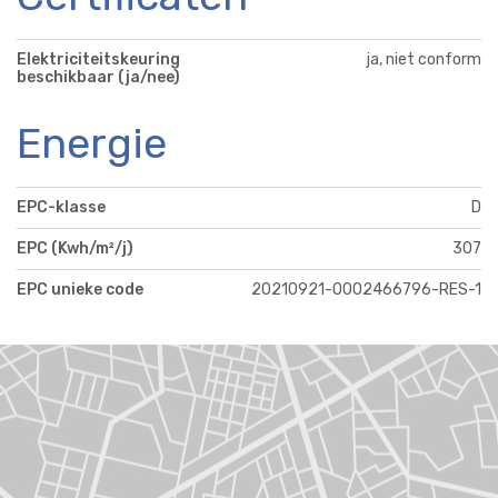
Elektriciteitskeuring
ja, niet conform
beschikbaar (ja/nee)
Energie
EPC-klasse
D
EPC (Kwh/m²/j)
307
EPC unieke code
20210921-0002466796-RES-1