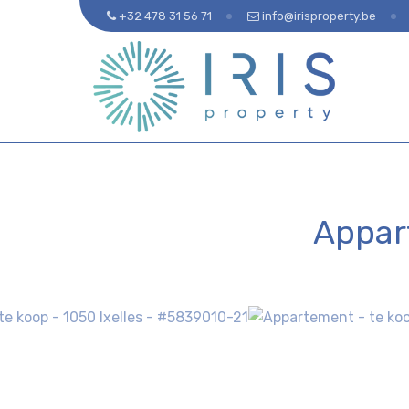
+32 478 31 56 71
info@irisproperty.be
Appar