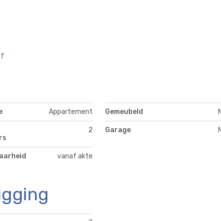
df
e
Appartement
Gemeubeld
2
Garage
rs
aarheid
vanaf akte
igging