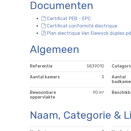
Documenten
Certificat PEB - EPC
Certificat conformité électrique
Plan electrique Van Elewyck duplex.p
Algemeen
Referentie
5839010
Categori
Aantal kamers
3
Aantal
badkame
Bewoonbare
90 m²
Beschikb
oppervlakte
Naam, Categorie & L