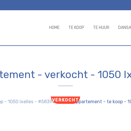
HOME
TE KOOP
TE HUUR
DANS
tement - verkocht
-
1050 Ix
VERKOCHT