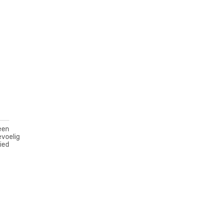
een
voelig
ied