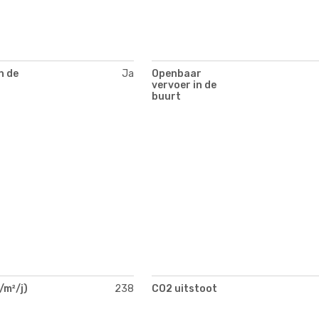
n de
Ja
Openbaar
vervoer in de
buurt
/m²/j)
238
CO2 uitstoot