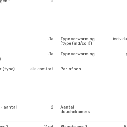
gen -
3
Ja
Type verwarming
individ
(type (ind/coll))
Ja
Type verwarming
g
 (type)
alle comfort
Parlofoon
 - aantal
2
Aantal
douchekamers
er 2
11 m²
Slaapkamer 3
8