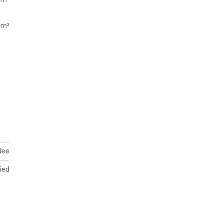
 m²
Nee
ied