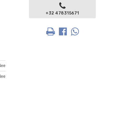
+32 478315671
Nee
Nee