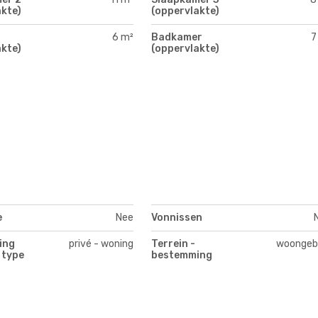
kte)
(oppervlakte)
6 m²
Badkamer
7
kte)
(oppervlakte)
e
Nee
Vonnissen
ing
privé - woning
Terrein -
woongeb
 type
bestemming