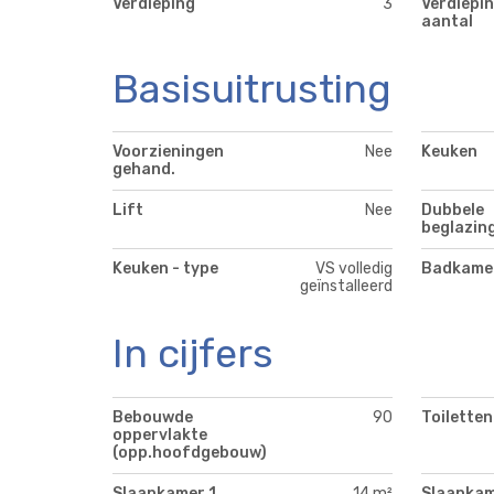
Verdieping
3
Verdiepin
aantal
Basisuitrusting
Voorzieningen
Nee
Keuken
gehand.
Lift
Nee
Dubbele
beglazin
Keuken - type
VS volledig
Badkamer
geïnstalleerd
In cijfers
Bebouwde
90
Toiletten
oppervlakte
(opp.hoofdgebouw)
Slaapkamer 1
14 m²
Slaapkam