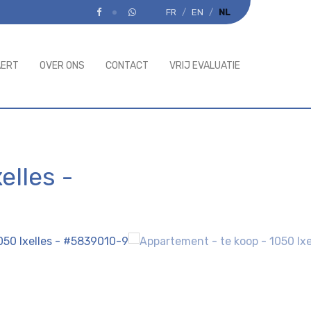
FR
EN
NL
AERT
OVER ONS
CONTACT
VRIJ EVALUATIE
elles
-