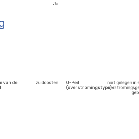
Ja
g
e van de
zuidoosten
O-Peil
niet gelegen in 
l
(overstromingstype)
overstromingsge
geb