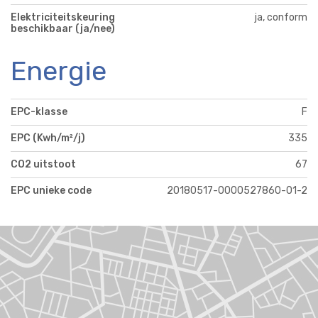
Elektriciteitskeuring
ja, conform
beschikbaar (ja/nee)
Energie
EPC-klasse
F
EPC (Kwh/m²/j)
335
CO2 uitstoot
67
EPC unieke code
20180517-0000527860-01-2