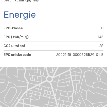
beschikbaar (ja/nee)
Energie
EPC-klasse
C
EPC (Kwh/m²/j)
145
CO2 uitstoot
28
EPC unieke code
20221115-0000625529-01-8