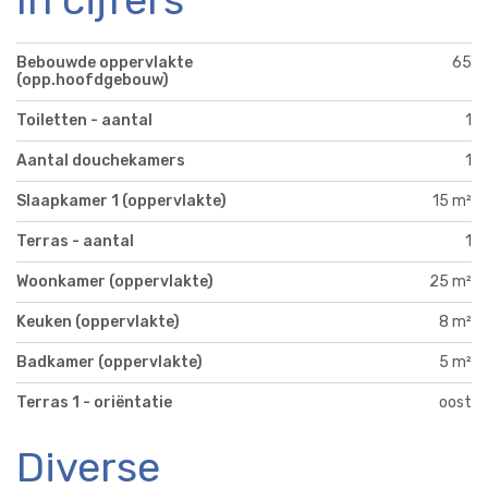
In cijfers
Bebouwde oppervlakte
65
(opp.hoofdgebouw)
Toiletten - aantal
1
Aantal douchekamers
1
Slaapkamer 1 (oppervlakte)
15 m²
Terras - aantal
1
Woonkamer (oppervlakte)
25 m²
Keuken (oppervlakte)
8 m²
Badkamer (oppervlakte)
5 m²
Terras 1 - oriëntatie
oost
Diverse