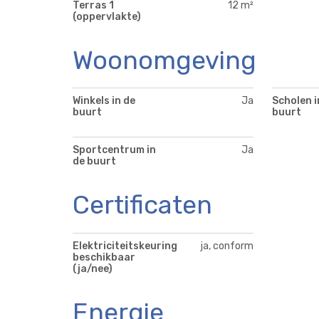
Terras 1
12 m²
(oppervlakte)
Woonomgeving
Winkels in de
Ja
Scholen i
buurt
buurt
Sportcentrum in
Ja
de buurt
Certificaten
Elektriciteitskeuring
ja, conform
beschikbaar
(ja/nee)
Energie