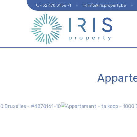
+32 478 31 56 71
info@irisproperty.be
Appart