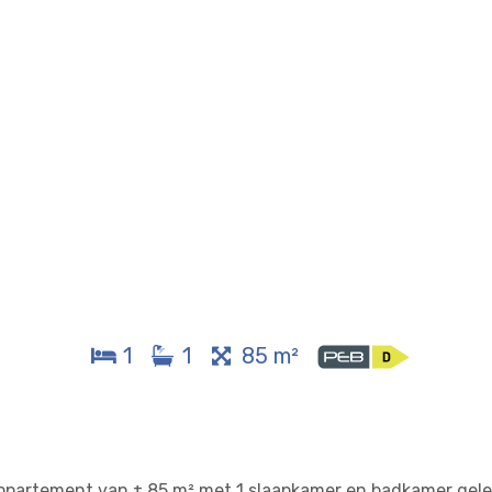
1
1
85 m²
appartement van ± 85 m² met 1 slaapkamer en badkamer gel