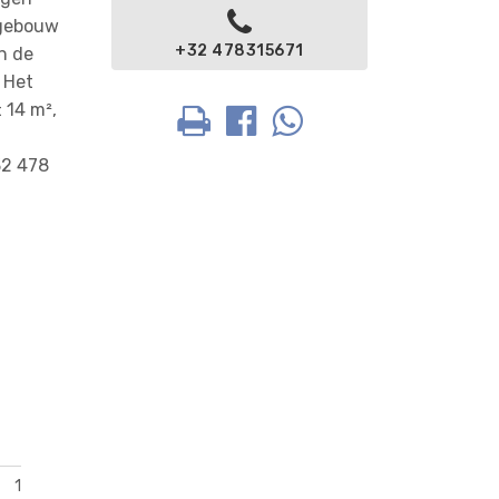
 gebouw
+32 478315671
an de
 Het
 14 m²,
32 478
1