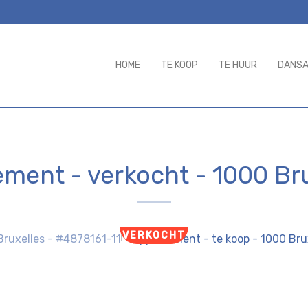
HOME
TE KOOP
TE HUUR
DANS
ement - verkocht
-
1000 Br
VERKOCHT