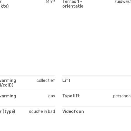
r
8 m²
Terras 1 -
zuidwes
kte)
oriëntatie
warming
collectief
Lift
/coll))
warming
gas
Type lift
personenl
 (type)
douche in bad
Videofoon