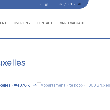
FR
EN
NL
AERT
OVER ONS
CONTACT
VRIJ EVALUATIE
uxelles
-