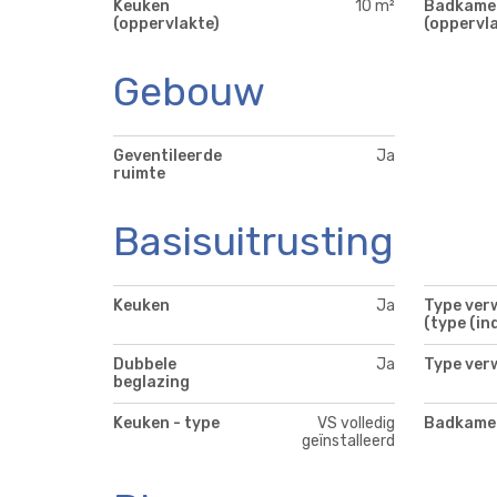
Keuken
10 m²
Badkame
(oppervlakte)
(oppervla
Gebouw
Geventileerde
Ja
ruimte
Basisuitrusting
Keuken
Ja
Type ver
(type (ind
Dubbele
Ja
Type ver
beglazing
Keuken - type
VS volledig
Badkamer
geïnstalleerd