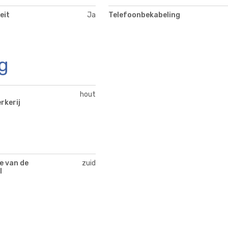
eit
Ja
Telefoonbekabeling
g
hout
rkerij
e van de
zuid
l