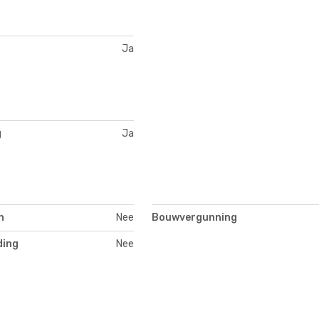
Ja
g
Ja
n
Nee
Bouwvergunning
ding
Nee