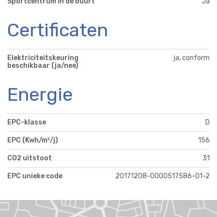
Sportcentrum in de buurt
Ja
Certificaten
Elektriciteitskeuring
ja, conform
beschikbaar (ja/nee)
Energie
EPC-klasse
D
EPC (Kwh/m²/j)
156
CO2 uitstoot
31
EPC unieke code
20171208-0000517586-01-2