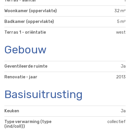
Terras - aantal
1
Woonkamer (oppervlakte)
32 m²
Badkamer (oppervlakte)
5 m²
Terras 1 - oriëntatie
west
Gebouw
Geventileerde ruimte
Ja
Renovatie - jaar
2013
Basisuitrusting
Keuken
Ja
Type verwarming (type
collectief
(ind/coll))