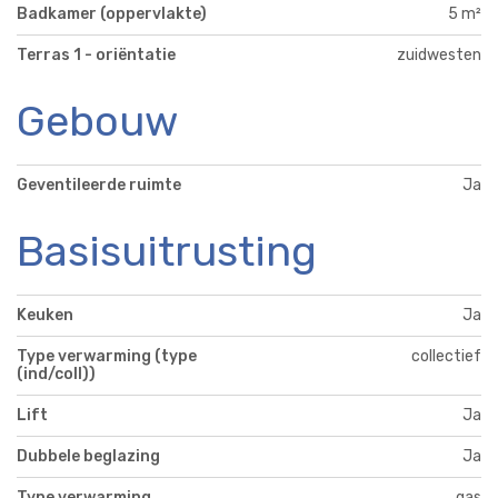
Badkamer (oppervlakte)
5 m²
Terras 1 - oriëntatie
zuidwesten
Gebouw
Geventileerde ruimte
Ja
Basisuitrusting
Keuken
Ja
Type verwarming (type
collectief
(ind/coll))
Lift
Ja
Dubbele beglazing
Ja
Type verwarming
gas