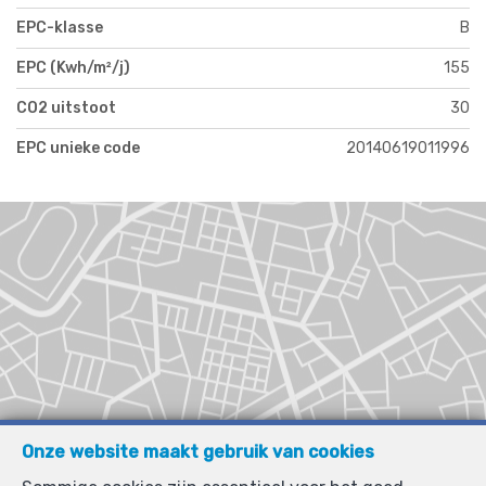
EPC-klasse
B
EPC (Kwh/m²/j)
155
CO2 uitstoot
30
EPC unieke code
20140619011996
Onze website maakt gebruik van cookies