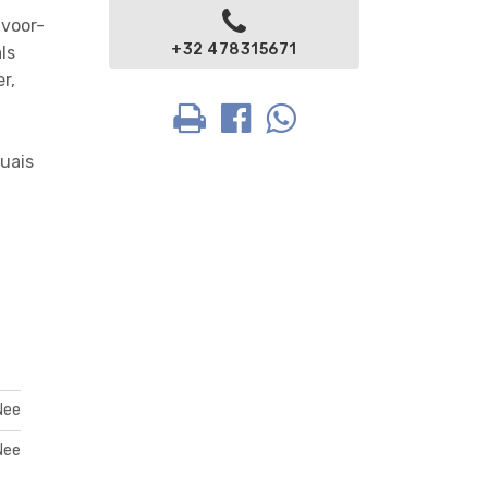
 voor-
+32 478315671
ls
r,
uais
Nee
Nee