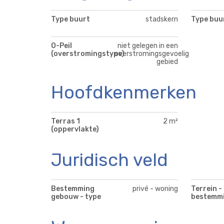
Type buurt
stadskern
Type buu
O-Peil
niet gelegen in een
(overstromingstype)
overstromingsgevoelig
gebied
Hoofdkenmerken
Terras 1
2 m²
(oppervlakte)
Juridisch veld
Bestemming
privé - woning
Terrein -
gebouw - type
bestemm