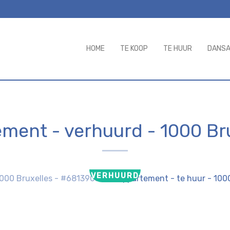
HOME
TE KOOP
TE HUUR
DANS
ement - verhuurd
-
1000 Br
VERHUURD