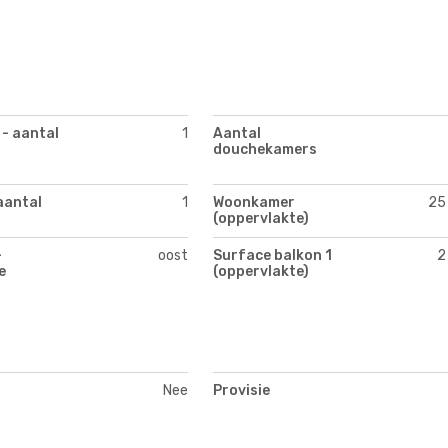
 - aantal
1
Aantal
douchekamers
aantal
1
Woonkamer
25
(oppervlakte)
-
oost
Surface balkon 1
2
e
(oppervlakte)
Nee
Provisie