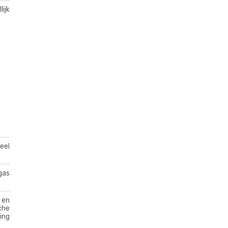
lijk
ueel
gas
 en
che
ing