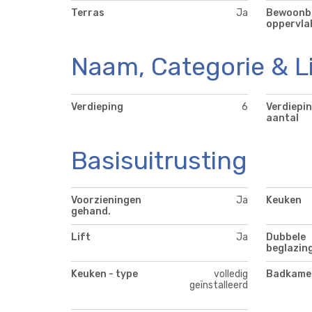
Terras
Ja
Bewoonb
oppervla
Naam, Categorie & L
Verdieping
6
Verdiepin
aantal
Basisuitrusting
Voorzieningen
Ja
Keuken
gehand.
Lift
Ja
Dubbele
beglazin
Keuken - type
volledig
Badkamer
geïnstalleerd