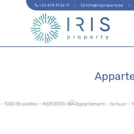
+32 478 31 56 71
info@irisproperty.be
Appart