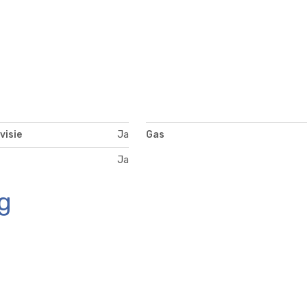
visie
Ja
Gas
Ja
g