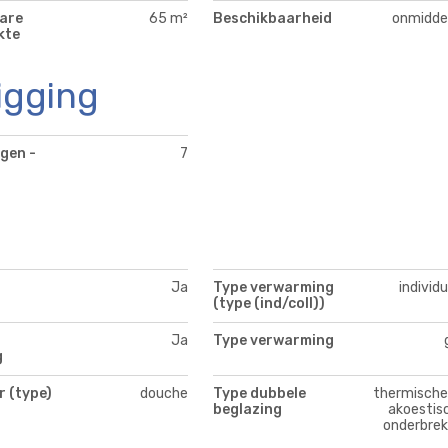
are
65 m²
Beschikbaarheid
onmiddel
kte
igging
gen -
7
Ja
Type verwarming
individ
(type (ind/coll))
Ja
Type verwarming
g
 (type)
douche
Type dubbele
thermische
beglazing
akoestis
onderbrek