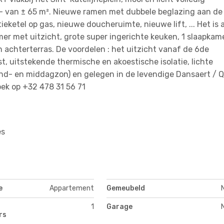
 van ± 65 m². Nieuwe ramen met dubbele beglazing aan de
ketel op gas, nieuwe doucheruimte, nieuwe lift, ... Het is a
er met uitzicht, grote super ingerichte keuken, 1 slaapkame
achterterras. De voordelen : het uitzicht vanaf de 6de
t, uitstekende thermische en akoestische isolatie, lichte
d- en middagzon) en gelegen in de levendige Dansaert / Q
zoek op +32 478 31 56 71
es
e
Appartement
Gemeubeld
1
Garage
rs