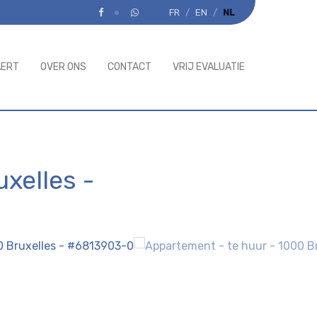
FR
EN
NL
AERT
OVER ONS
CONTACT
VRIJ EVALUATIE
uxelles
-