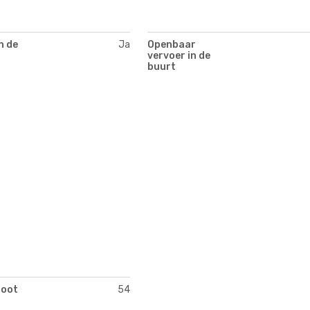
n de
Ja
Openbaar
vervoer in de
buurt
toot
54