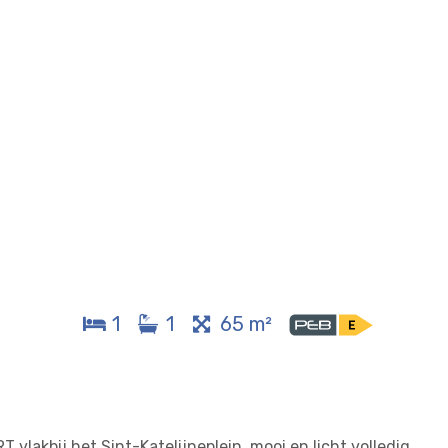
1
1
65 m²
vlakbij het Sint-Katelijneplein, mooi en licht volledig