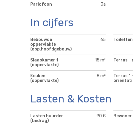
Parlofoon
Ja
In cijfers
Bebouwde
65
Toiletten
oppervlakte
(opp.hoofdgebouw)
Slaapkamer 1
15 m²
Terras - 
(oppervlakte)
Keuken
8 m²
Terras 1 
(oppervlakte)
oriëntati
Lasten & Kosten
Lasten huurder
90 €
Bewoner
(bedrag)