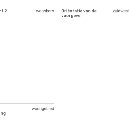
rt 2
woonkern
Oriëntatie van de
zuidwes
voorgevel
woongebied
ing