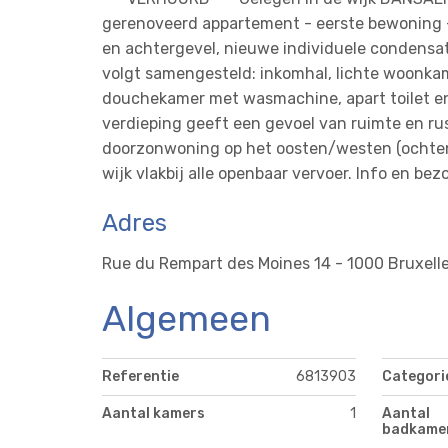
gerenoveerd appartement - eerste bewoning -
en achtergevel, nieuwe individuele condensatie
volgt samengesteld: inkomhal, lichte woonkam
douchekamer met wasmachine, apart toilet en 
verdieping geeft een gevoel van ruimte en rus
doorzonwoning op het oosten/westen (ochten
wijk vlakbij alle openbaar vervoer. Info en be
Adres
Rue du Rempart des Moines 14 - 1000 Bruxell
Algemeen
Referentie
6813903
Categori
Aantal kamers
1
Aantal
badkame